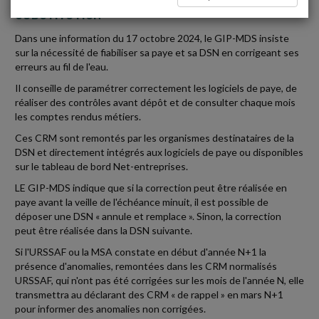
SUBSTITUTION
Dans une information du 17 octobre 2024, le GIP-MDS insiste
sur la nécessité de fiabiliser sa paye et sa DSN en corrigeant ses
erreurs au fil de l'eau.
Il conseille de paramétrer correctement les logiciels de paye, de
réaliser des contrôles avant dépôt et de consulter chaque mois
les comptes rendus métiers.
Ces CRM sont remontés par les organismes destinataires de la
DSN et directement intégrés aux logiciels de paye ou disponibles
sur le tableau de bord Net-entreprises.
LE GIP-MDS indique que si la correction peut être réalisée en
paye avant la veille de l'échéance minuit, il est possible de
déposer une DSN « annule et remplace ». Sinon, la correction
peut être réalisée dans la DSN suivante.
Si l'URSSAF ou la MSA constate en début d'année N+1 la
présence d'anomalies, remontées dans les CRM normalisés
URSSAF, qui n'ont pas été corrigées sur les mois de l'année N, elle
transmettra au déclarant des CRM « de rappel » en mars N+1
pour informer des anomalies non corrigées.