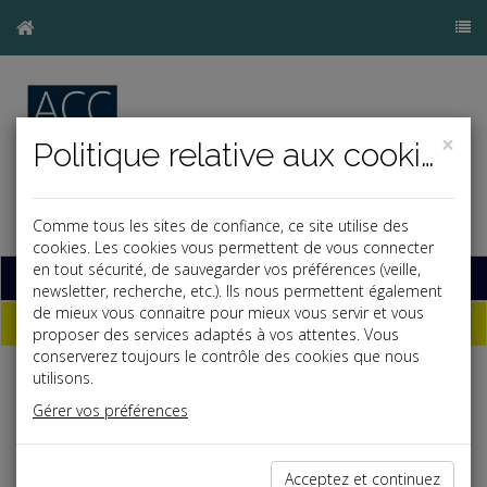
×
Politique relative aux cookies
Comme tous les sites de confiance, ce site utilise des
cookies. Les cookies vous permettent de vous connecter
en tout sécurité, de sauvegarder vos préférences (veille,
Base documentaire
newsletter, recherche, etc.). Ils nous permettent également
de mieux vous connaitre pour mieux vous servir et vous
Dépêches
proposer des services adaptés à vos attentes. Vous
conserverez toujours le contrôle des cookies que nous
utilisons.
j
a
b
Gérer vos préférences
Social, Paye
Date: 2024-10-31
DSN : PROCÉDURE DE FIABILISATION ET DSN DE
Acceptez et continuez