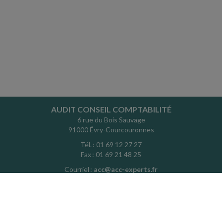
AUDIT CONSEIL COMPTABILITÉ
6 rue du Bois Sauvage
91000 Évry-Courcouronnes
Tél. : 01 69 12 27 27
Fax : 01 69 21 48 25
Courriel :
acc@acc-experts.fr
ACCUEIL
PLAN