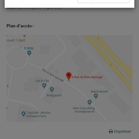
Courriel :
acc@acc-experts.fr
Plan d'accès :
Imprimer