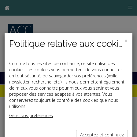
×
Politique relative aux cookies
Comme tous les sites de confiance, ce site utilise des
cookies. Les cookies vous permettent de vous connecter
en tout sécurité, de sauvegarder vos préférences (veille,
Base documentaire
newsletter, recherche, etc.). Ils nous permettent également
de mieux vous connaitre pour mieux vous servir et vous
Nos coordonnées
proposer des services adaptés à vos attentes. Vous
conserverez toujours le contrôle des cookies que nous
utilisons.
AUDIT CONSEIL COMPTABILITÉ
Gérer vos préférences
6 rue du Bois Sauvage
91000 Évry-Courcouronnes
Acceptez et continuez
Tél. : 01 69 12 27 27