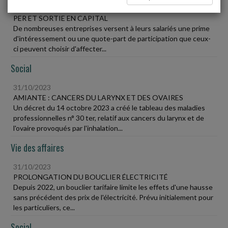
31/10/2023
PER ET SORTIE EN CAPITAL
De nombreuses entreprises versent à leurs salariés une prime
d'intéressement ou une quote-part de participation que ceux-
ci peuvent choisir d'affecter...
Social
31/10/2023
AMIANTE : CANCERS DU LARYNX ET DES OVAIRES
Un décret du 14 octobre 2023 a créé le tableau des maladies
professionnelles n° 30 ter, relatif aux cancers du larynx et de
l'ovaire provoqués par l'inhalation...
Vie des affaires
31/10/2023
PROLONGATION DU BOUCLIER ÉLECTRICITÉ
Depuis 2022, un bouclier tarifaire limite les effets d'une hausse
sans précédent des prix de l'électricité. Prévu initialement pour
les particuliers, ce...
Social