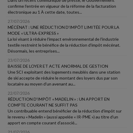
Dans un récent communiqué de presse, le Gouvernement
confirme l'entrée en vigueur de la réforme de la facturation
électronique au 1 À cette date, toutes...
27/07/2026
MÉCÉNAT : UNE RÉDUCTION D'IMPÔT LIMITÉE POUR LA
MODE « ULTRA-EXPRESS »
La loi visant à réduire l'impact environnemental de l'industrie
textile restreint le bénéfice de la réduction d'impôt mécénat.
Désormais, les entreprises...
23/07/2026
BAISSE DE LOYER ET ACTE ANORMAL DE GESTION
Une SCI exploitant des logements meublés dans une station
de ski accepte de réduire le montant des loyers dus par son
locataire au moyen d'un avenant au...
22/07/2026
RÉDUCTION D'IMPÔT « MADELIN » : UN APPORT EN
COMPTE COURANT NE SUFFIT PAS
Un contribuable entend bénéficier de la réduction d'impôt sur
le revenu « Madelin » (aussi appelée « IR-PME ») au titre d'un
apport en compte courant d'associé...
21/07/2026