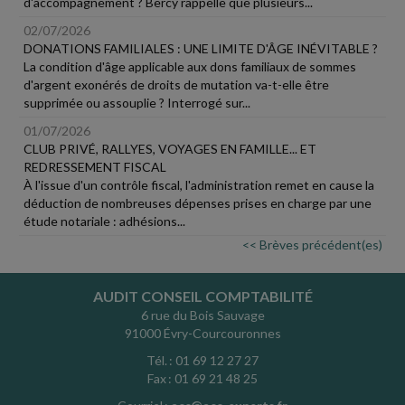
d'accompagnement ? Bercy rappelle que plusieurs...
02/07/2026
DONATIONS FAMILIALES : UNE LIMITE D'ÂGE INÉVITABLE ?
La condition d'âge applicable aux dons familiaux de sommes
d'argent exonérés de droits de mutation va-t-elle être
supprimée ou assouplie ? Interrogé sur...
01/07/2026
CLUB PRIVÉ, RALLYES, VOYAGES EN FAMILLE... ET
REDRESSEMENT FISCAL
À l'issue d'un contrôle fiscal, l'administration remet en cause la
déduction de nombreuses dépenses prises en charge par une
étude notariale : adhésions...
<< Brèves précédent(es)
AUDIT CONSEIL COMPTABILITÉ
6 rue du Bois Sauvage
91000 Évry-Courcouronnes
Tél. : 01 69 12 27 27
Fax : 01 69 21 48 25