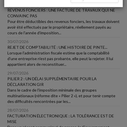
31/07/2026
REVENUS FONCIERS : UNE FACTURE DE TRAVAUX QUI NE
CONVAINC PAS
Pour être déductibles des revenus fonciers, les travaux doivent
avoir été effectués par le propriétaire, réellement payés au
cours de l'année d'imposition...
30/07/2026
REJET DE COMPTABILITÉ : UNE HISTOIRE DE PINTE...
Lorsque l'administration fiscale estime que la comptabilité
d'une entreprise n'est pas probante, elle peut la rejeter. Il lui
appartient alors de reconstituer...
29/07/2026
PILIER 2 : UN DÉLAI SUPPLÉMENTAIRE POUR LA
DÉCLARATION GIR
Dans le cadre de l'imposition minimale des groupes
multinationaux (réforme dite « Pilier 2 »), et pour tenir compte
des difficultés rencontrées par les...
28/07/2026
FACTURATION ÉLECTRONIQUE : LA TOLÉRANCE EST DE
MISE