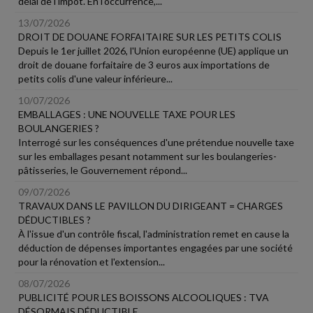
délai de l'impôt. En l'occurrence,...
13/07/2026
DROIT DE DOUANE FORFAITAIRE SUR LES PETITS COLIS
Depuis le 1er juillet 2026, l'Union européenne (UE) applique un
droit de douane forfaitaire de 3 euros aux importations de
petits colis d'une valeur inférieure...
10/07/2026
EMBALLAGES : UNE NOUVELLE TAXE POUR LES
BOULANGERIES ?
Interrogé sur les conséquences d'une prétendue nouvelle taxe
sur les emballages pesant notamment sur les boulangeries-
pâtisseries, le Gouvernement répond...
09/07/2026
TRAVAUX DANS LE PAVILLON DU DIRIGEANT = CHARGES
DÉDUCTIBLES ?
À l'issue d'un contrôle fiscal, l'administration remet en cause la
déduction de dépenses importantes engagées par une société
pour la rénovation et l'extension...
08/07/2026
PUBLICITÉ POUR LES BOISSONS ALCOOLIQUES : TVA
DÉSORMAIS DÉDUCTIBLE