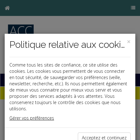
×
Politique relative aux cookies
Comme tous les sites de confiance, ce site utilise des
cookies. Les cookies vous permettent de vous connecter
en tout sécurité, de sauvegarder vos préférences (veille,
Base documentaire
newsletter, recherche, etc.). Ils nous permettent également
de mieux vous connaitre pour mieux vous servir et vous
Dépêches
proposer des services adaptés à vos attentes. Vous
conserverez toujours le contrôle des cookies que nous
utilisons.
j
a
b
Gérer vos préférences
Fiscal TPE
Date: 2023-12-20
PRIX DE TRANSFERT
Acceptez et continuez