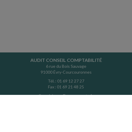
AUDIT CONSEIL COMPTABILITÉ
6 rue du Bois Sauvage
91000 Évry-Courcouronnes
Tél. : 01 69 12 27 27
Fax : 01 69 21 48 25
Courriel :
acc@acc-experts.fr
ACCUEIL
PLAN
MENTIONS LÉGALES