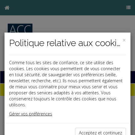
×
Politique relative aux cookies
Comme tous les sites de confiance, ce site utilise des
cookies. Les cookies vous permettent de vous connecter
en tout sécurité, de sauvegarder vos préférences (veille,
Base documentaire
newsletter, recherche, etc.). Ils nous permettent également
de mieux vous connaitre pour mieux vous servir et vous
Dépêches
proposer des services adaptés à vos attentes. Vous
conserverez toujours le contrôle des cookies que nous
utilisons.
j
a
b
Gérer vos préférences
Vie des affaires
Date: 2024-01-23
PREUVE DE L'INSAISISSABILITÉ DE L'IMMEUBLE DE
Acceptez et continuez