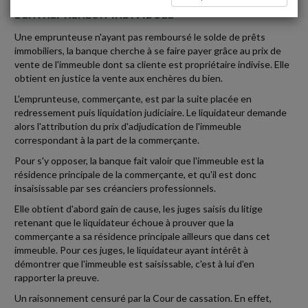
L'ENTREPRENEUR INDIVIDUEL
Une emprunteuse n'ayant pas remboursé le solde de prêts
immobiliers, la banque cherche à se faire payer grâce au prix de
vente de l'immeuble dont sa cliente est propriétaire indivise. Elle
obtient en justice la vente aux enchères du bien.
L'emprunteuse, commerçante, est par la suite placée en
redressement puis liquidation judiciaire. Le liquidateur demande
alors l'attribution du prix d'adjudication de l'immeuble
correspondant à la part de la commerçante.
Pour s'y opposer, la banque fait valoir que l'immeuble est la
résidence principale de la commerçante, et qu'il est donc
insaisissable par ses créanciers professionnels.
Elle obtient d'abord gain de cause, les juges saisis du litige
retenant que le liquidateur échoue à prouver que la
commerçante a sa résidence principale ailleurs que dans cet
immeuble. Pour ces juges, le liquidateur ayant intérêt à
démontrer que l'immeuble est saisissable, c'est à lui d'en
rapporter la preuve.
Un raisonnement censuré par la Cour de cassation. En effet,